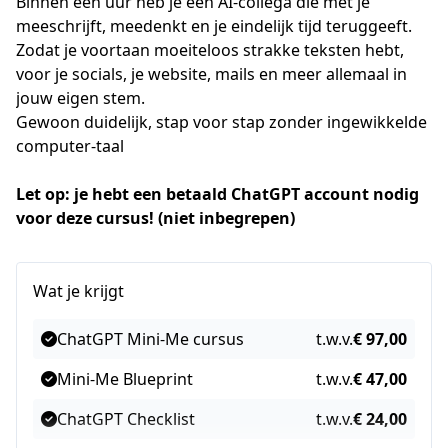
Binnen een uur heb je een AI-collega die met je 
meeschrijft, meedenkt en je eindelijk tijd teruggeeft.
Zodat je voortaan moeiteloos strakke teksten hebt, 
voor je socials, je website, mails en meer allemaal in 
jouw eigen stem.
Gewoon duidelijk, stap voor stap zonder ingewikkelde 
computer-taal
Let op: je hebt een betaald ChatGPT account nodig 
voor deze cursus! (niet inbegrepen)
Wat je krijgt
ChatGPT Mini-Me cursus
t.w.v.
€ 97,00
Mini-Me Blueprint
t.w.v.
€ 47,00
ChatGPT Checklist
t.w.v.
€ 24,00