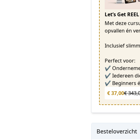
Let’s Get REEL
Met deze cursu
opvallen én ve
Inclusief slim
Perfect voor:
✔ Ondernemers 
✔ Iedereen die
✔ Beginners é
€ 37,00
€ 343,
Besteloverzicht