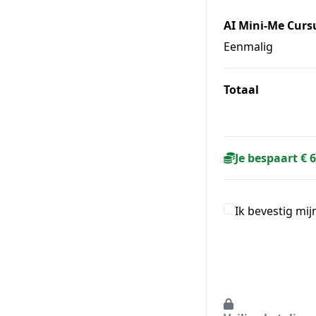
AI Mini-Me Curs
Eenmalig
Totaal
Je bespaart € 
Ik bevestig mi