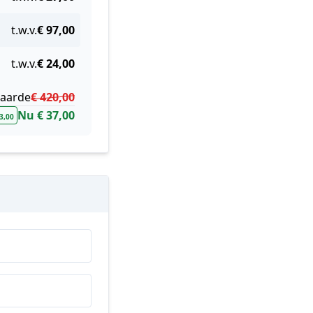
t.w.v.
€ 97,00
t.w.v.
€ 24,00
waarde
€ 420,00
Nu € 37,00
83,00