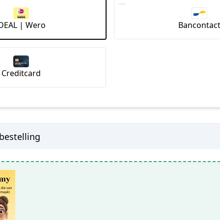
iDEAL | Wero
Bancontac
Creditcard
bestelling