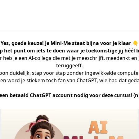
Yes, goede keuze! Je Mini-Me staat bijna voor je klaar 👇
op het punt om iets te doen waar je toekomstige jij héél bl
heb je een AI-collega die met je meeschrijft, meedenkt en je 
teruggeeft.
on duidelijk, stap voor stap zonder ingewikkelde computer
en word je stiekem toch fan van ChatGPT, wie had dat ged
t een betaald ChatGPT account nodig voor deze cursus! (n