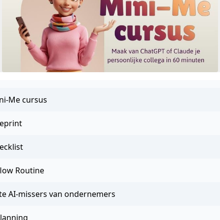
ni-Me cursus
eprint
cklist
low Routine
te AI-missers van ondernemers
planning