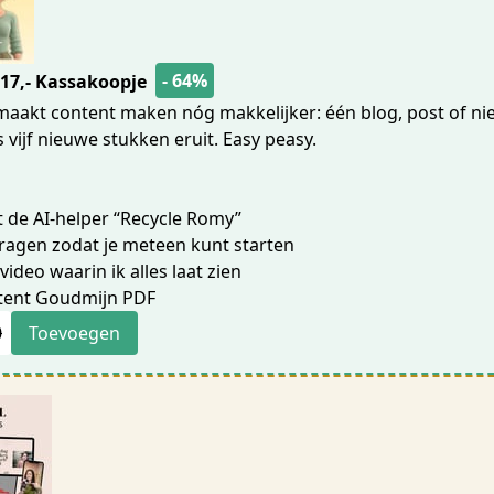
- 64%
17,- Kassakoopje
aakt content maken nóg makkelijker: één blog, post of ni
 vijf nieuwe stukken eruit. Easy peasy.
 de AI-helper “Recycle Romy”
ragen zodat je meteen kunt starten
video waarin ik alles laat zien
tent Goudmijn PDF
0
Toevoegen