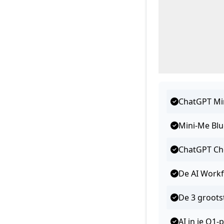
ChatGPT Mi
Mini-Me Blu
ChatGPT Che
De AI Workf
De 3 groots
AI in je Q1-