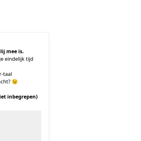
ij mee is.
eindelijk tijd 
-taal
acht? 😉
iet inbegrepen)