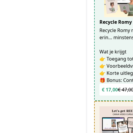
Recycle Romy 
Recycle Romy m
erin… minstens
Wat je krijgt
👉 Toegang tot
👉 Voorbeeldv
👉 Korte uitleg
🎁 Bonus: Con
€ 17,00
€ 47,0