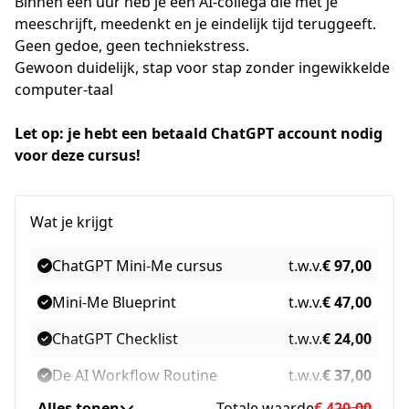
Binnen een uur heb je een AI-collega die met je 
meeschrijft, meedenkt en je eindelijk tijd teruggeeft.
Geen gedoe, geen techniekstress.
Gewoon duidelijk, stap voor stap zonder ingewikkelde 
computer-taal
Let op: je hebt een betaald ChatGPT account nodig 
voor deze cursus!
Wat je krijgt
ChatGPT Mini-Me cursus
t.w.v.
€ 97,00
Mini-Me Blueprint
t.w.v.
€ 47,00
ChatGPT Checklist
t.w.v.
€ 24,00
De AI Workflow Routine
t.w.v.
€ 37,00
Alles tonen
Totale waarde
€ 420,00