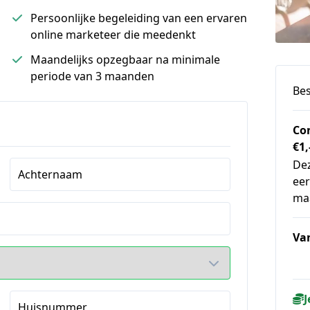
Persoonlijke begeleiding van een ervaren
online marketeer die meedenkt
Maandelijks opzegbaar na minimale
periode van 3 maanden
Bes
Con
€1,
Dez
Achternaam
eer
maa
Va
J
Huisnummer