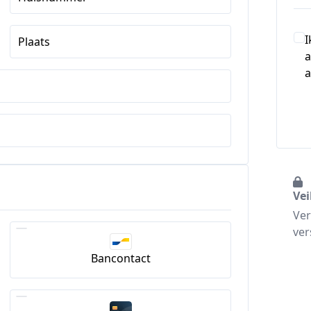
I
Plaats
a
a
Vei
Ver
ver
Bancontact