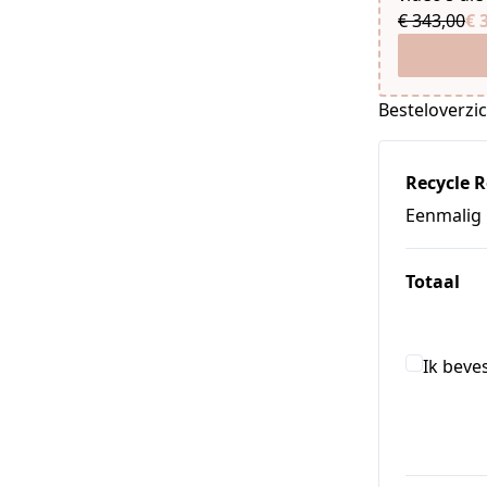
€ 343,00
€ 
Besteloverzi
Recycle 
Eenmalig
Totaal
Ik beve