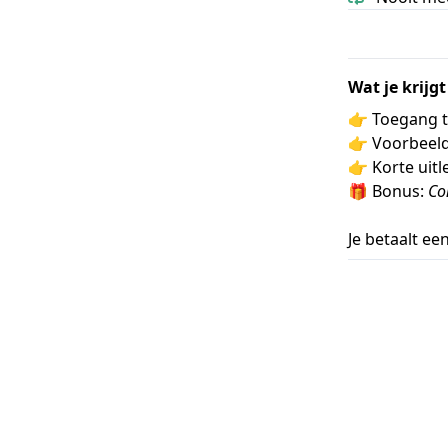
Wat je krijgt
👉 Toegang t
👉 Voorbeeld
👉 Korte uitl
🎁 Bonus:
Co
Je betaalt e