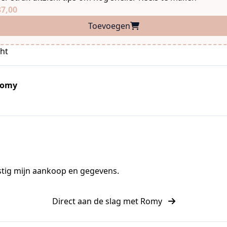
37,00
Toevoegen
cht
Romy
stig mijn aankoop en gegevens.
Direct aan de slag met Romy