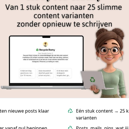
ten nieuwe posts klaar
Eén stuk content → 25 k
varianten
er vanaf nul beginnen
Posts, mails, pins, wat jij