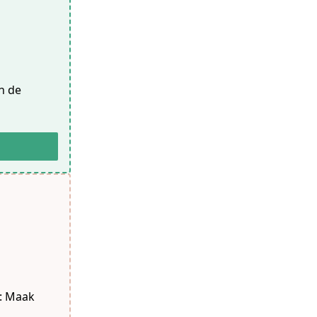
an de
s: Maak