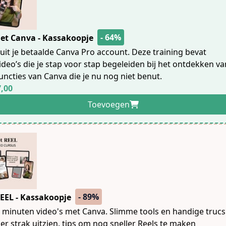
- 64%
met Canva - Kassakoopje
uit je betaalde Canva Pro account. Deze training bevat
video’s die je stap voor stap begeleiden bij het ontdekken v
functies van Canva die je nu nog niet benut.
7,00
Toevoegen
- 89%
REEL - Kassakoopje
 minuten video's met Canva. Slimme tools en handige truc
 er strak uitzien. tips om nog sneller Reels te maken