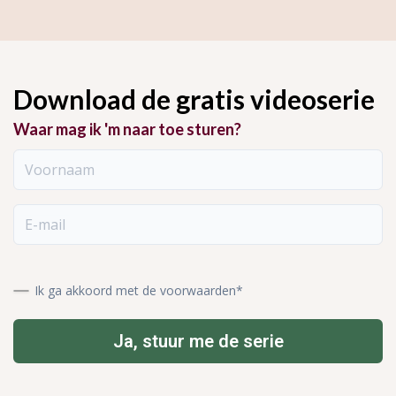
Elke video is kort en to the
je hebt wel al een bedrijf en
point. Je kijkt hem gewoon
wil graag meer zichtbaarheid
tussendoor. De video's duren
Download de gratis videoserie
zonder er continu mee bezig
7, 9 en 11 minuten.
Waar mag ik 'm naar toe sturen?
te zijn.
Voornaam
E-mail
Ik ga akkoord met de voorwaarden*
Ja, stuur me de serie